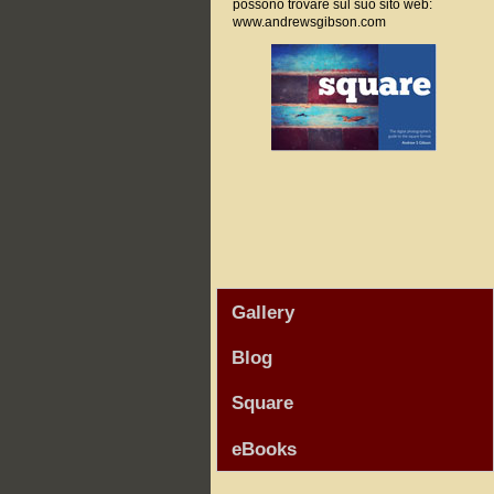
possono trovare sul suo sito web:
www.andrewsgibson.com
Gallery
Blog
Square
eBooks