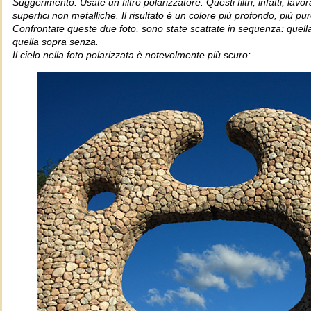
Suggerimento: Usate un filtro polarizzatore. Questi filtri, infatti, lav
superfici non metalliche. Il risultato è un colore più profondo, più pu
Confrontate queste due foto, sono state scattate in sequenza: quella in
quella sopra senza.
Il cielo nella foto polarizzata è notevolmente più scuro: