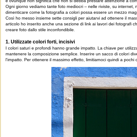
è ovunque non significa che non si debba prestare attenzione a come
O
gni giorno
vediamo tante foto mediocri – nelle riviste, su internet, ne
dimenticare come la fotografia a colori possa essere un mezzo mag
Così ho messo insieme sette consigli per aiutarvi ad ottenere il mass
articolo ho inserito anche una sezione di link ai lavori dei fotografi 
creare foto dallo stile inconfondibile.
1. Utilizzate colori forti, incisivi
I colori saturi e profondi hanno grande impatto. La chiave per utilizza
mantenere la composizione semplice. Inserire un sacco di colori diver
l'impatto. Per ottenere il massimo effetto, limitiamoci quindi a pochi col