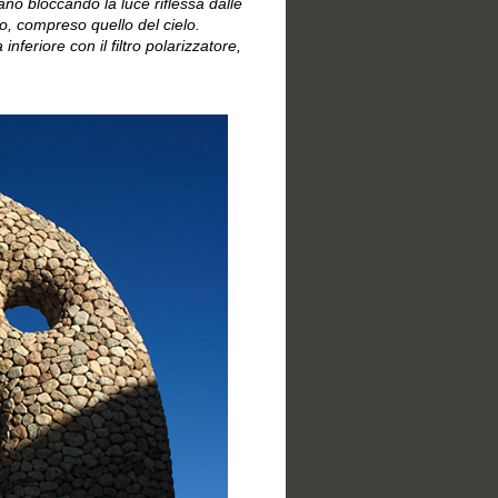
orano bloccando la luce riflessa dalle
ro, compreso quello del cielo.
feriore con il filtro polarizzatore,