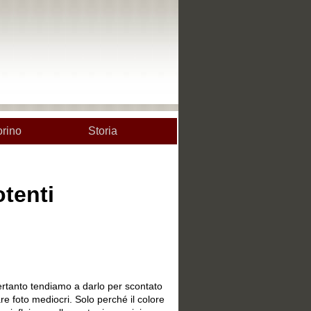
orino
Storia
otenti
e
ertanto tendiamo a darlo per scontato
re foto mediocri. Solo perché il colore