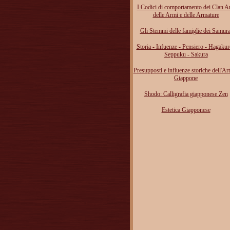
I Codici di comportamento dei Clan Ar
delle Armi e delle Armature
Gli Stemmi delle famiglie dei Samura
Storia - Infuenze - Pensiero - Hagakur
Seppuku - Sakura
Presupposti e influenze storiche dell'Art
Giappone
Shodo: Calligrafia giapponese Zen
Estetica Giapponese