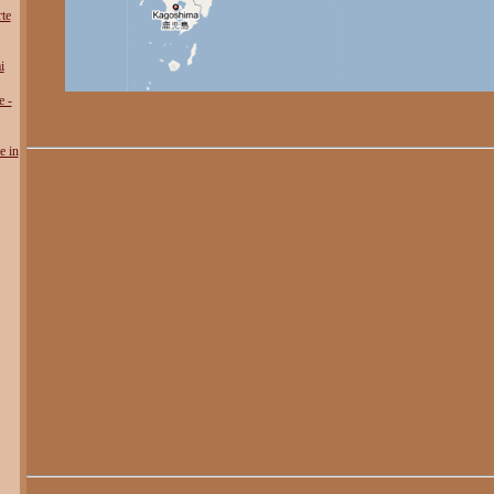
te
i
e -
e in