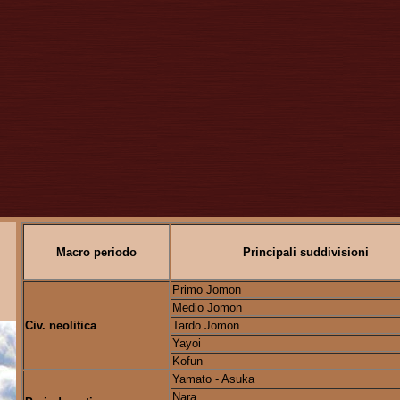
Principali suddivisioni
Macro periodo
Primo Jomon
Medio Jomon
Tardo Jomon
Civ. neolitica
Yayoi
Kofun
Yamato - Asuka
Nara