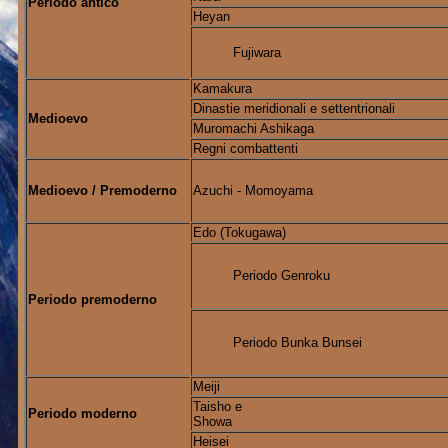
Periodo antico
Heyan
Fujiwara
Kamakura
Dinastie meridionali e settentrionali
Medioevo
Muromachi Ashikaga
Regni combattenti
Azuchi - Momoyama
Medioevo / Premoderno
Edo (Tokugawa)
Periodo Genroku
Periodo premoderno
Periodo Bunka Bunsei
Meiji
Taisho e
Periodo moderno
Showa
Heisei