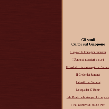
Gli studi
Cultor sul Giappone
Ukiyo-e: le Immagini fluttuanti
I Samurai: guerrieri e artisti
Il Bushido e la simbologia dei Samur
Il Credo dei Samurai
I Vessilli dei Samurai
La saga dei 47 Ronin
I 47 Ronin nelle stampe di Kuniyosh
I 100 cavalieri di Yasaki Inari